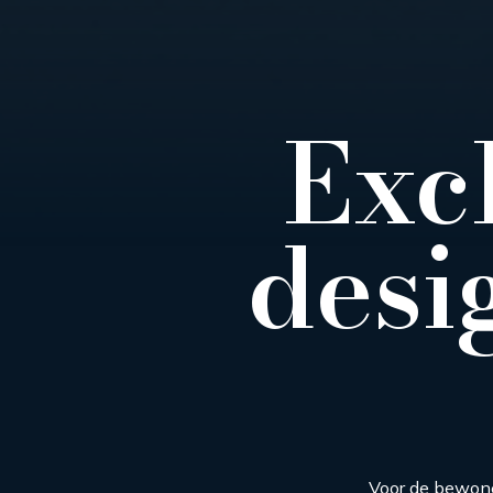
Exc
desi
Voor de bewone