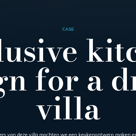
CASE
lusive kit
gn for a 
villa
rs van deze villa mochten we een keukenontwerp maken en