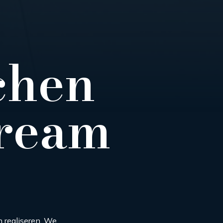
chen
dream
 realiseren. We