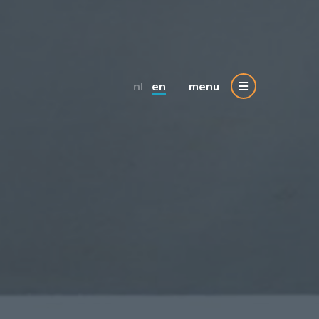
nl
en