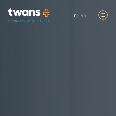
nl
en