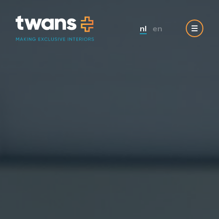
nl
en